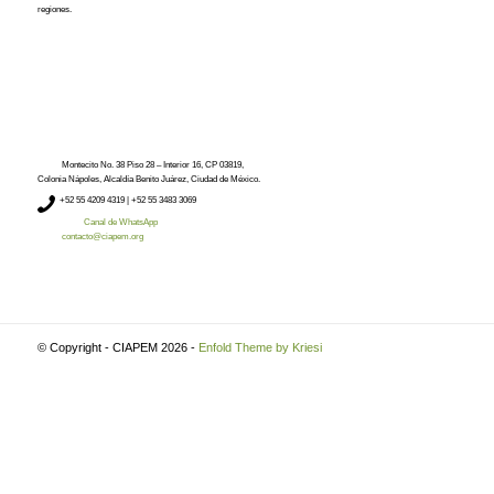
regiones.
Montecito No. 38 Piso 28 – Interior 16, CP 03819,
Colonia Nápoles, Alcaldía Benito Juárez, Ciudad de México.
+52
55 4209 4319 |
+52 55 3483 3069
Canal de WhatsApp
contacto@ciapem.org
© Copyright - CIAPEM 2026 -
Enfold Theme by Kriesi