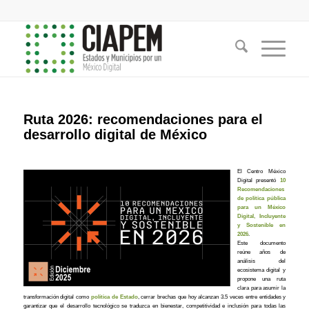
Ruta 2026: recomendaciones para el
desarrollo digital de México
El Centro México
Digital presentó
10
Recomendaciones
de política pública
para un México
Digital, Incluyente
y Sostenible en
2026
.
Este documento
reúne años de
análisis del
ecosistema digital y
propone una ruta
clara para asumir la
transformación digital como
política de Estado
, cerrar brechas que hoy alcanzan 3.5 veces entre entidades y
garantizar que el desarrollo tecnológico se traduzca en bienestar, competitividad e inclusión para todas las