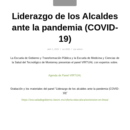
Liderazgo de los Alcaldes
ante la pandemia (COVID-
19)
abril 1, 2020
/
en
2020
/
por
admin
La Escuela de Gobierno y Transformación Pública y la Escuela de Medicina y Ciencias de
la Salud del Tecnológico de Monterrey presentan el panel VIRTUAL con expertos sobre.
Agenda de Panel VIRTUAL
Grabación y los materiales del panel “Liderazgo de los alcaldes ante la pandemia (COVID-
19)”
https://escueladegobierno.itesm.mx/oferta-educativa/extension-en-linea/