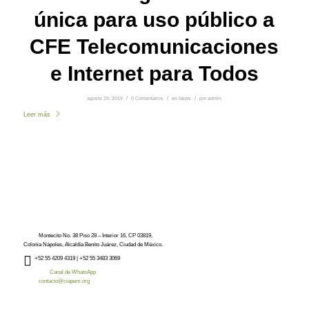
única para uso público a
CFE Telecomunicaciones
e Internet para Todos
agosto 29, 2019
/
0 Comentarios
/
en
News
/
por
admin
Leer más
Montecito No. 38 Piso 28 – Interior 16, CP 03819,
Colonia Nápoles, Alcaldía Benito Juárez, Ciudad de México.
+52
55 4209 4319 |
+52 55 3483 3069
Canal de WhatsApp
contacto@ciapem.org