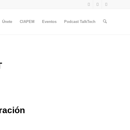
Únete
CIAPEM
Eventos
Podcast TalkTech
T
ración