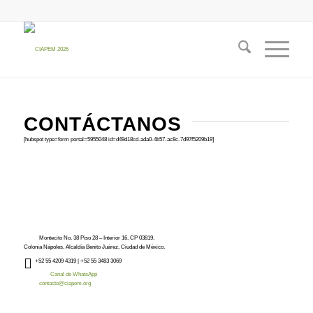
CONTÁCTANOS
[hubspot type=form portal=5955048 id=d49d18cd-ada0-4b57-ac8c-7d97f5209b19]
Montecito No. 38 Piso 28 – Interior 16, CP 03819,
Colonia Nápoles, Alcaldía Benito Juárez, Ciudad de México.
+52
55 4209 4319 |
+52 55 3483 3069
Canal de WhatsApp
contacto@ciapem.org