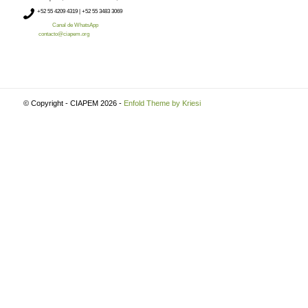
+52
55 4209 4319 |
+52 55 3483 3069
Canal de WhatsApp
contacto@ciapem.org
© Copyright - CIAPEM 2026 -
Enfold Theme by Kriesi