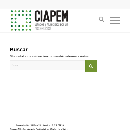
Buscar
Si los resultados no te satisfacen, intenta una nueva búsqueda con otros términos.
Montecito No. 38 Piso 28 – Interior 16, CP 03819,
Colonia Nápoles, Alcaldía Benito Juárez, Ciudad de México.