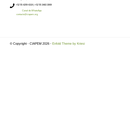
+52
55 4209 4319 |
+52 55 3483 3069
Canal de WhatsApp
contacto@ciapem.org
© Copyright - CIAPEM 2026 -
Enfold Theme by Kriesi