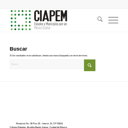
Buscar
Si los resultados no te satisfacen, intenta una nueva búsqueda con otros términos.
Montecito No. 38 Piso 28 – Interior 16, CP 03819,
Colonia Nápoles, Alcaldía Benito Juárez, Ciudad de México.