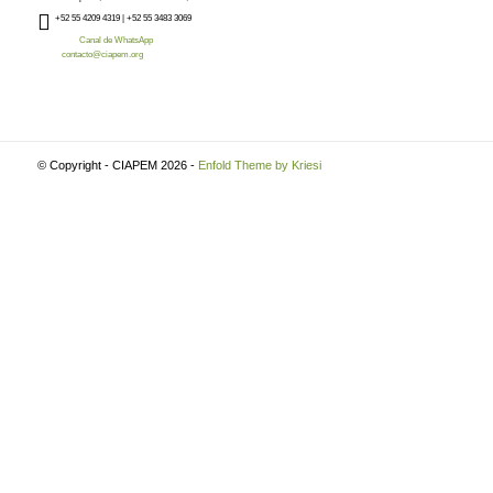
+52
55 4209 4319 |
+52 55 3483 3069
Canal de WhatsApp
contacto@ciapem.org
© Copyright - CIAPEM 2026 -
Enfold Theme by Kriesi