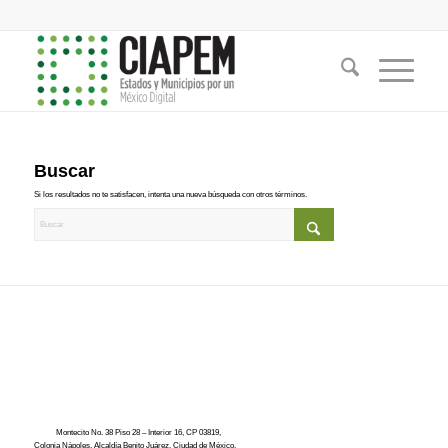
Buscar
Si los resultados no te satisfacen, intenta una nueva búsqueda con otros términos.
Montecito No. 38 Piso 28 – Interior 16, CP 03819,
Colonia Nápoles, Alcaldía Benito Juárez, Ciudad de México.